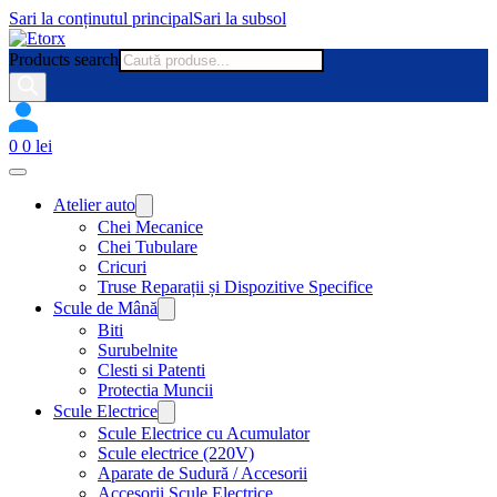
Sari la conținutul principal
Sari la subsol
Products search
0
0
lei
Atelier auto
Chei Mecanice
Chei Tubulare
Cricuri
Truse Reparații și Dispozitive Specifice
Scule de Mână
Biti
Surubelnite
Clesti si Patenti
Protectia Muncii
Scule Electrice
Scule Electrice cu Acumulator
Scule electrice (220V)
Aparate de Sudură / Accesorii
Accesorii Scule Electrice