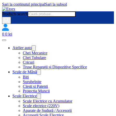
Sari la conținutul principal
Sari la subsol
Products search
0
0
lei
Atelier auto
Chei Mecanice
Chei Tubulare
Cricuri
Truse Reparații și Dispozitive Specifice
Scule de Mână
Biti
Surubelnite
Clesti si Patenti
Protectia Muncii
Scule Electrice
Scule Electrice cu Acumulator
Scule electrice (220V)
Aparate de Sudură / Accesorii
Accesorii Scule Electrice