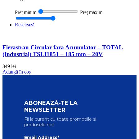
Preț minim
Preț maxim
Resetează
Fierastrau Circular fara Acumulator – TOTAL
(Industrial) TSLI1851 – 185 mm – 20V
349
lei
Adaugă în coș
ABONEAZĂ-TE LA
NEWSLETTER
Fii la curent cu toate promotiile si
produsele noi!
Email Address*