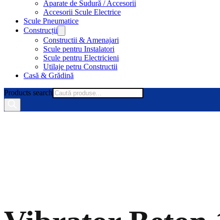
Aparate de Sudură / Accesorii
Accesorii Scule Electrice
Scule Pneumatice
Construcții
Constructii & Amenajari
Scule pentru Instalatori
Scule pentru Electricieni
Utilaje petru Constructii
Casă & Grădină
Products search