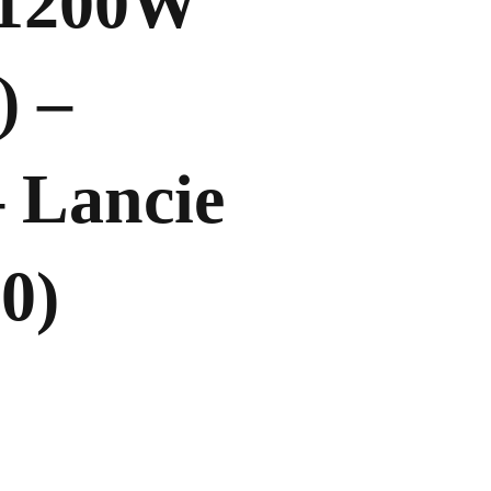
 1200W
) –
 Lancie
0)