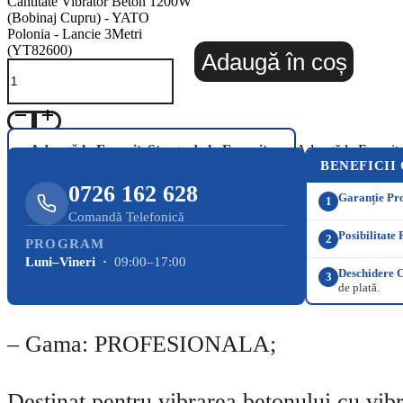
Cantitate Vibrator Beton 1200W
(Bobinaj Cupru) - YATO
Polonia - Lancie 3Metri
(YT82600)
Adaugă în coș
Adaugă la Favorite
Șterge de la Favorite
Adaugă la Favorit
BENEFICII
0726 162 628
Garanție Pr
1
Comandă Telefonică
Posibilitate 
2
PROGRAM
Luni–Vineri ·
09:00–17:00
Deschidere C
3
de plată.
– Gama: PROFESIONALA;
Destinat pentru vibrarea betonului cu vibr