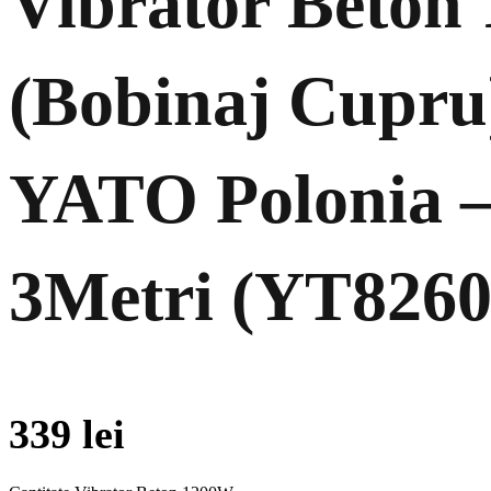
Vibrator Beton
(Bobinaj Cupru
YATO Polonia –
3Metri (YT8260
339
lei