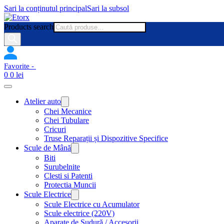
Sari la conținutul principal
Sari la subsol
Products search
0
0
lei
Atelier auto
Chei Mecanice
Chei Tubulare
Cricuri
Truse Reparații și Dispozitive Specifice
Scule de Mână
Biti
Surubelnite
Clesti si Patenti
Protectia Muncii
Scule Electrice
Scule Electrice cu Acumulator
Scule electrice (220V)
Aparate de Sudură / Accesorii