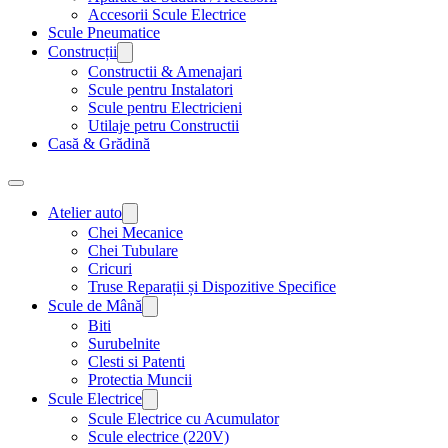
Accesorii Scule Electrice
Scule Pneumatice
Construcții
Constructii & Amenajari
Scule pentru Instalatori
Scule pentru Electricieni
Utilaje petru Constructii
Casă & Grădină
Atelier auto
Chei Mecanice
Chei Tubulare
Cricuri
Truse Reparații și Dispozitive Specifice
Scule de Mână
Biti
Surubelnite
Clesti si Patenti
Protectia Muncii
Scule Electrice
Scule Electrice cu Acumulator
Scule electrice (220V)