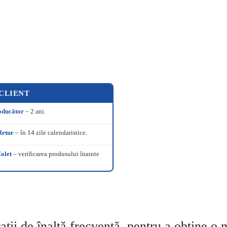
e
 CLIENT
oducător
– 2 ani.
Retur
– în 14 zile calendaristice.
olet
– verificarea produsului înainte
ații de înaltă frecvență, pentru a obține o 