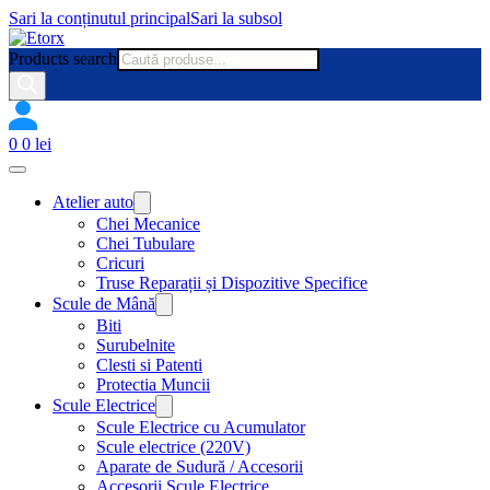
Sari la conținutul principal
Sari la subsol
Products search
0
0
lei
Atelier auto
Chei Mecanice
Chei Tubulare
Cricuri
Truse Reparații și Dispozitive Specifice
Scule de Mână
Biti
Surubelnite
Clesti si Patenti
Protectia Muncii
Scule Electrice
Scule Electrice cu Acumulator
Scule electrice (220V)
Aparate de Sudură / Accesorii
Accesorii Scule Electrice