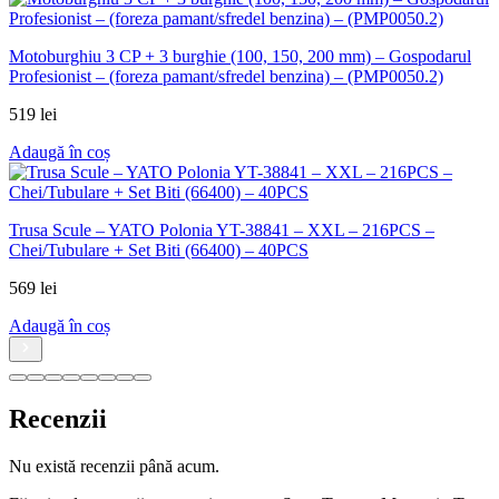
Motoburghiu 3 CP + 3 burghie (100, 150, 200 mm) – Gospodarul
Profesionist – (foreza pamant/sfredel benzina) – (PMP0050.2)
519
lei
Adaugă în coș
Trusa Scule – YATO Polonia YT-38841 – XXL – 216PCS –
Chei/Tubulare + Set Biti (66400) – 40PCS
569
lei
Adaugă în coș
Recenzii
Nu există recenzii până acum.