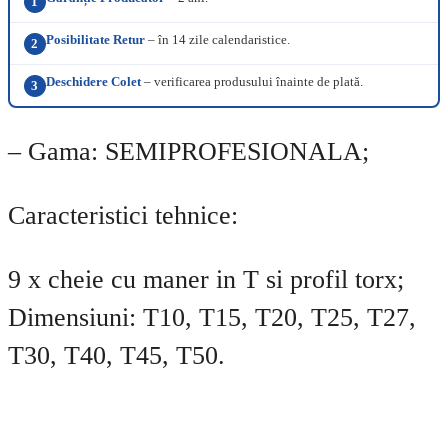
1
Posibilitate Retur
– în 14 zile calendaristice.
2
Deschidere Colet
– verificarea produsului înainte de plată.
3
– Gama: SEMIPROFESIONALA;
Caracteristici tehnice:
9 x cheie cu maner in T si profil torx;
Dimensiuni: T10, T15, T20, T25, T27,
T30, T40, T45, T50.