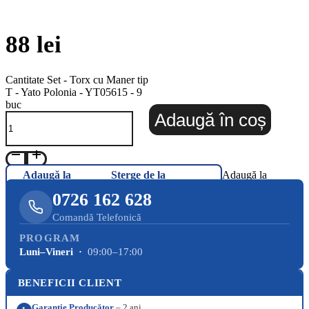
88
lei
Cantitate Set - Torx cu Maner tip
T - Yato Polonia - YT05615 - 9
buc
Adaugă în coș
Adaugă la
Șterge de la
Adaugă la
Favorite
Favorite
Favorite
0726 162 628
Comandă Telefonică
PROGRAM
Luni–Vineri ·
09:00–17:00
BENEFICII CLIENT
Garanție Producător
– 2 ani.