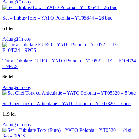
Adaugă în coș
Set – Imbus/Torx – YATO Polonia – YT05644 – 26 buc
61
lei
Adaugă în coș
Trusa Tubulare EURO – YATO Polonia – YT0521 – 1/2 – E10/E24
– 9PCS
66
lei
Adaugă în coș
Set Chei Torx cu Articulatie – YATO Polonia – YT05320 – 5 buc
119
lei
Adaugă în coș