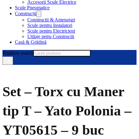
Accesorii Scule Electrice
Scule Pneumatice
Construcții
Constructii & Amenajari
Scule pentru Instalatori
Scule pentru Electricieni
Utilaje petru Constructii
Casă & Grădină
Products search
Set – Torx cu Maner
tip T – Yato Polonia –
YT05615 – 9 buc