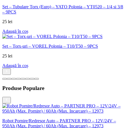
Set – Tubulare Torx (Euro) – YATO Polonia – YT0520 – 1/4 si 3/8
– 9PCS
25
lei
Adaugă în coș
Set – Torx-uri – VOREL Polonia – T10/T50 – 9PCS
25
lei
Adaugă în coș
Produse Populare
Robot Pornire/Redresor Auto – PARTNER PRO – 12V/24V –
950Ah (Max. Pornire) / 60Ah (Max. Incarcare) – 12973