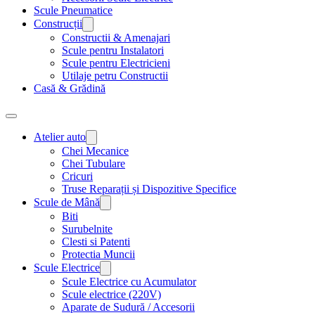
Scule Pneumatice
Construcții
Constructii & Amenajari
Scule pentru Instalatori
Scule pentru Electricieni
Utilaje petru Constructii
Casă & Grădină
Atelier auto
Chei Mecanice
Chei Tubulare
Cricuri
Truse Reparații și Dispozitive Specifice
Scule de Mână
Biti
Surubelnite
Clesti si Patenti
Protectia Muncii
Scule Electrice
Scule Electrice cu Acumulator
Scule electrice (220V)
Aparate de Sudură / Accesorii