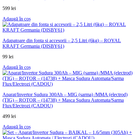
599
lei
Adaugă în coș
Adapatoare din fonta si accesorii – 2,5 Litri (6kg) – ROYAL
KRAFT Germania (DISBY61)
99
lei
Adaugă în coș
Aparat/Invertor Sudura 300Ah – MIG (sarma) /MMA (electrod)
(TIG) – ROTOR – (14738) + Masca Sudura Automata/Sarma
Flux/Electrozi (CADOU)
499
lei
Adaugă în coș