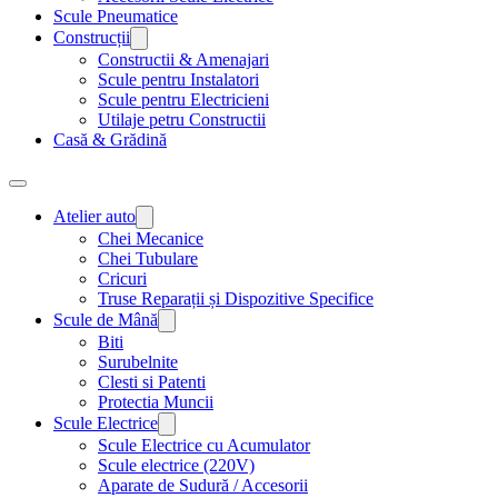
Scule Pneumatice
Construcții
Constructii & Amenajari
Scule pentru Instalatori
Scule pentru Electricieni
Utilaje petru Constructii
Casă & Grădină
Atelier auto
Chei Mecanice
Chei Tubulare
Cricuri
Truse Reparații și Dispozitive Specifice
Scule de Mână
Biti
Surubelnite
Clesti si Patenti
Protectia Muncii
Scule Electrice
Scule Electrice cu Acumulator
Scule electrice (220V)
Aparate de Sudură / Accesorii