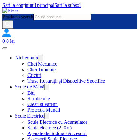
Sari la conținutul principal
Sari la subsol
Products search
0
0
lei
Atelier auto
Chei Mecanice
Chei Tubulare
Cricuri
Truse Reparații și Dispozitive Specifice
Scule de Mână
Biti
Surubelnite
Clesti si Patenti
Protectia Muncii
Scule Electrice
Scule Electrice cu Acumulator
Scule electrice (220V)
Aparate de Sudură / Accesorii
Accesorii Scule Electrice