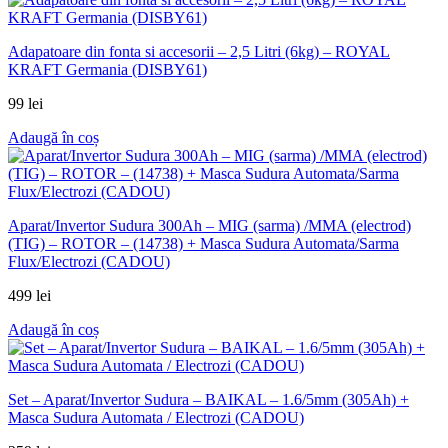
Adapatoare din fonta si accesorii – 2,5 Litri (6kg) – ROYAL
KRAFT Germania (DISBY61)
99
lei
Adaugă în coș
Aparat/Invertor Sudura 300Ah – MIG (sarma) /MMA (electrod)
(TIG) – ROTOR – (14738) + Masca Sudura Automata/Sarma
Flux/Electrozi (CADOU)
499
lei
Adaugă în coș
Set – Aparat/Invertor Sudura – BAIKAL – 1.6/5mm (305Ah) +
Masca Sudura Automata / Electrozi (CADOU)