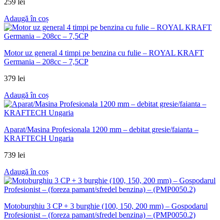
259
lei
Adaugă în coș
Motor uz general 4 timpi pe benzina cu fulie – ROYAL KRAFT
Germania – 208cc – 7,5CP
379
lei
Adaugă în coș
Aparat/Masina Profesionala 1200 mm – debitat gresie/faianta –
KRAFTECH Ungaria
739
lei
Adaugă în coș
Motoburghiu 3 CP + 3 burghie (100, 150, 200 mm) – Gospodarul
Profesionist – (foreza pamant/sfredel benzina) – (PMP0050.2)