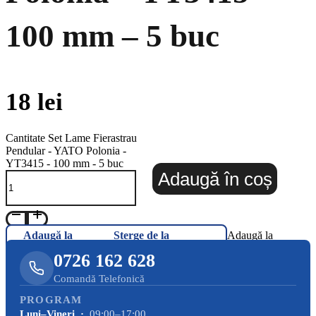
100 mm – 5 buc
18
lei
Cantitate Set Lame Fierastrau
Pendular - YATO Polonia -
YT3415 - 100 mm - 5 buc
Adaugă în coș
Adaugă la
Șterge de la
Adaugă la
Favorite
Favorite
Favorite
0726 162 628
Comandă Telefonică
PROGRAM
Luni–Vineri ·
09:00–17:00