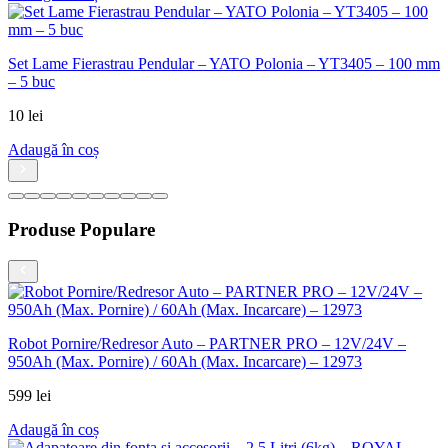
Set Lame Fierastrau Pendular – YATO Polonia – YT3405 – 100 mm
– 5 buc
10
lei
Adaugă în coș
Produse Populare
Robot Pornire/Redresor Auto – PARTNER PRO – 12V/24V –
950Ah (Max. Pornire) / 60Ah (Max. Incarcare) – 12973
599
lei
Adaugă în coș