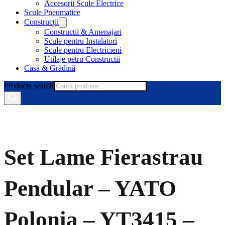
Accesorii Scule Electrice
Scule Pneumatice
Construcții
Constructii & Amenajari
Scule pentru Instalatori
Scule pentru Electricieni
Utilaje petru Constructii
Casă & Grădină
Products search
Set Lame Fierastrau
Pendular – YATO
Polonia – YT3415 –