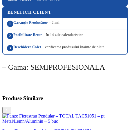
BENEFICII CLIENT
Garanție Producător
– 2 ani.
1
Posibilitate Retur
– în 14 zile calendaristice.
2
Deschidere Colet
– verificarea produsului înainte de plată.
3
– Gama: SEMIPROFESIONALA
Produse Similare