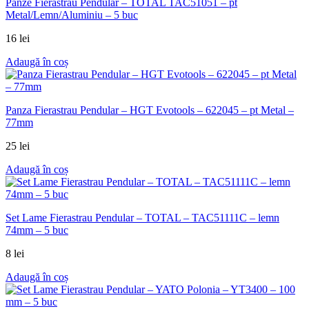
Panze Fierastrau Pendular – TOTAL TAC51051 – pt
Metal/Lemn/Aluminiu – 5 buc
16
lei
Adaugă în coș
Panza Fierastrau Pendular – HGT Evotools – 622045 – pt Metal –
77mm
25
lei
Adaugă în coș
Set Lame Fierastrau Pendular – TOTAL – TAC51111C – lemn
74mm – 5 buc
8
lei
Adaugă în coș