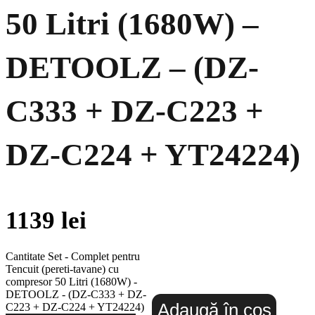
50 Litri (1680W) –
DETOOLZ – (DZ-
C333 + DZ-C223 +
DZ-C224 + YT24224)
1139
lei
Cantitate Set - Complet pentru
Tencuit (pereti-tavane) cu
compresor 50 Litri (1680W) -
DETOOLZ - (DZ-C333 + DZ-
Adaugă în coș
C223 + DZ-C224 + YT24224)