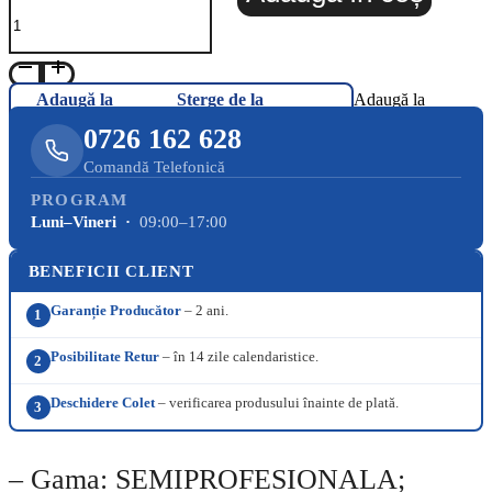
Adaugă la
Șterge de la
Adaugă la
Favorite
Favorite
Favorite
0726 162 628
Comandă Telefonică
PROGRAM
Luni–Vineri ·
09:00–17:00
BENEFICII CLIENT
Garanție Producător
– 2 ani.
1
Posibilitate Retur
– în 14 zile calendaristice.
2
Deschidere Colet
– verificarea produsului înainte de plată.
3
– Gama: SEMIPROFESIONALA;