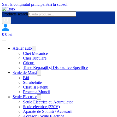
Sari la conținutul principal
Sari la subsol
Products search
0
0
lei
Atelier auto
Chei Mecanice
Chei Tubulare
Cricuri
Truse Reparații și Dispozitive Specifice
Scule de Mână
Biti
Surubelnite
Clesti si Patenti
Protectia Muncii
Scule Electrice
Scule Electrice cu Acumulator
Scule electrice (220V)
Aparate de Sudură / Accesorii
Accesorii Scule Electrice