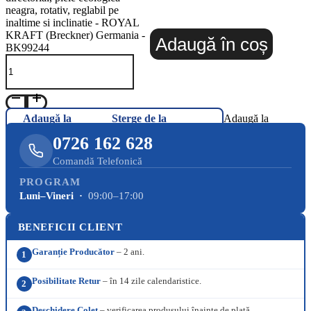
neagra, rotativ, reglabil pe
inaltime si inclinatie - ROYAL
KRAFT (Breckner) Germania -
Adaugă în coș
BK99244
Adaugă la
Șterge de la
Adaugă la
Favorite
Favorite
Favorite
0726 162 628
Comandă Telefonică
PROGRAM
Luni–Vineri ·
09:00–17:00
BENEFICII CLIENT
Garanție Producător
– 2 ani.
1
Posibilitate Retur
– în 14 zile calendaristice.
2
Deschidere Colet
– verificarea produsului înainte de plată.