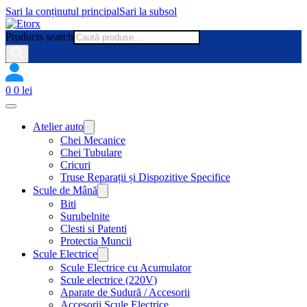
Sari la conținutul principal
Sari la subsol
Products search
0
0
lei
Atelier auto
Chei Mecanice
Chei Tubulare
Cricuri
Truse Reparații și Dispozitive Specifice
Scule de Mână
Biti
Surubelnite
Clesti si Patenti
Protectia Muncii
Scule Electrice
Scule Electrice cu Acumulator
Scule electrice (220V)
Aparate de Sudură / Accesorii
Accesorii Scule Electrice