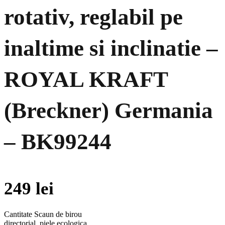
rotativ, reglabil pe
inaltime si inclinatie –
ROYAL KRAFT
(Breckner) Germania
– BK99244
249
lei
Cantitate Scaun de birou
directorial, piele ecologica