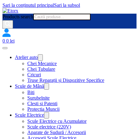
Sari la conținutul principal
Sari la subsol
Products search
0
0
lei
Atelier auto
Chei Mecanice
Chei Tubulare
Cricuri
Truse Reparații și Dispozitive Specifice
Scule de Mână
Biti
Surubelnite
Clesti si Patenti
Protectia Muncii
Scule Electrice
Scule Electrice cu Acumulator
Scule electrice (220V)
Aparate de Sudură / Accesorii
Accesorii Scule Electrice