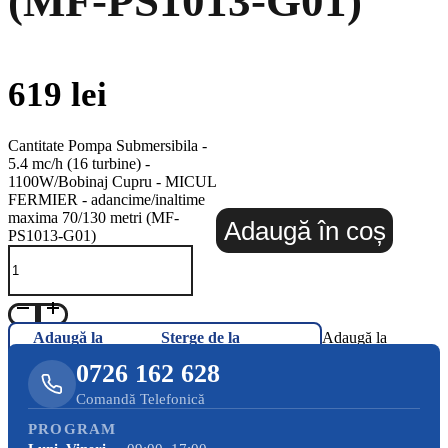
(MF-PS1013-G01)
619
lei
Cantitate Pompa Submersibila -
5.4 mc/h (16 turbine) -
1100W/Bobinaj Cupru - MICUL
FERMIER - adancime/inaltime
maxima 70/130 metri (MF-
Adaugă în coș
PS1013-G01)
Adaugă la
Șterge de la
Adaugă la
Favorite
Favorite
Favorite
0726 162 628
Comandă Telefonică
PROGRAM