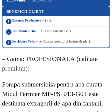
Luni–Vineri ·
09:00–17:00
BENEFICII CLIENT
Garanție Producător
– 2 ani.
1
Posibilitate Retur
– în 14 zile calendaristice.
2
Deschidere Colet
– verificarea produsului înainte de plată.
3
– Gama: PROFESIONALA (calitate
premium);
Pompa submersibila pentru apa curata
Micul Fermier MF-PS1013-G01 este
destinata extragerii de apa din fantani,