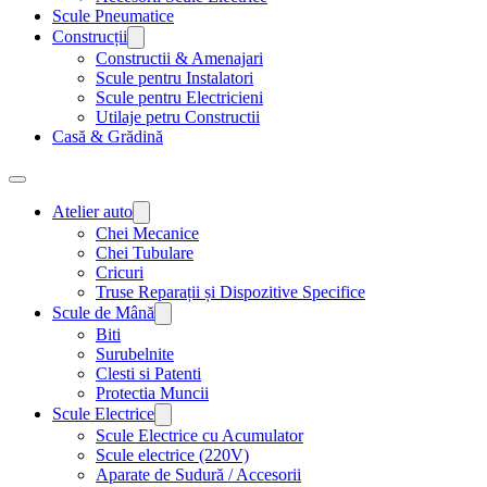
Scule Pneumatice
Construcții
Constructii & Amenajari
Scule pentru Instalatori
Scule pentru Electricieni
Utilaje petru Constructii
Casă & Grădină
Atelier auto
Chei Mecanice
Chei Tubulare
Cricuri
Truse Reparații și Dispozitive Specifice
Scule de Mână
Biti
Surubelnite
Clesti si Patenti
Protectia Muncii
Scule Electrice
Scule Electrice cu Acumulator
Scule electrice (220V)
Aparate de Sudură / Accesorii