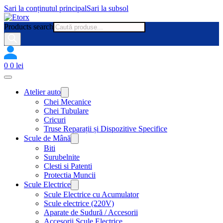
Sari la conținutul principal
Sari la subsol
Products search
0
0
lei
Atelier auto
Chei Mecanice
Chei Tubulare
Cricuri
Truse Reparații și Dispozitive Specifice
Scule de Mână
Biti
Surubelnite
Clesti si Patenti
Protectia Muncii
Scule Electrice
Scule Electrice cu Acumulator
Scule electrice (220V)
Aparate de Sudură / Accesorii
Accesorii Scule Electrice