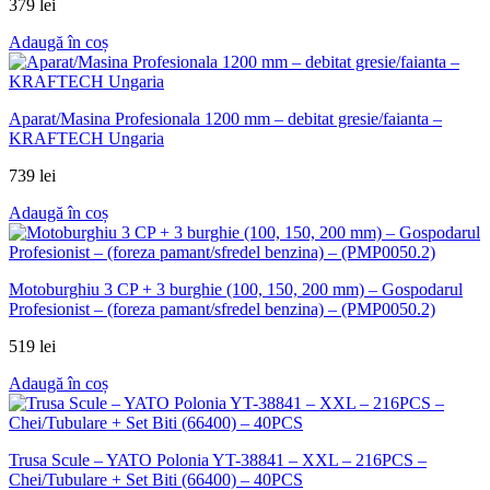
379
lei
Adaugă în coș
Aparat/Masina Profesionala 1200 mm – debitat gresie/faianta –
KRAFTECH Ungaria
739
lei
Adaugă în coș
Motoburghiu 3 CP + 3 burghie (100, 150, 200 mm) – Gospodarul
Profesionist – (foreza pamant/sfredel benzina) – (PMP0050.2)
519
lei
Adaugă în coș
Trusa Scule – YATO Polonia YT-38841 – XXL – 216PCS –
Chei/Tubulare + Set Biti (66400) – 40PCS