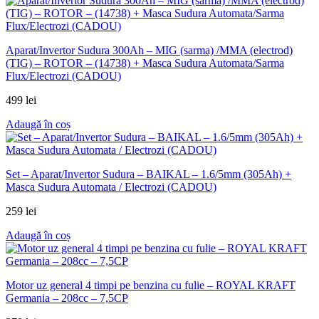
Aparat/Invertor Sudura 300Ah – MIG (sarma) /MMA (electrod)
(TIG) – ROTOR – (14738) + Masca Sudura Automata/Sarma
Flux/Electrozi (CADOU)
499
lei
Adaugă în coș
Set – Aparat/Invertor Sudura – BAIKAL – 1.6/5mm (305Ah) +
Masca Sudura Automata / Electrozi (CADOU)
259
lei
Adaugă în coș
Motor uz general 4 timpi pe benzina cu fulie – ROYAL KRAFT
Germania – 208cc – 7,5CP