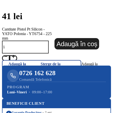
41
lei
Cantitate Pistol Pt Silicon -
YATO Polonia - YT6754 - 225
mm
Adaugă în coș
Adaugă la
Șterge de la
Adaugă la
Favorite
Favorite
Favorite
0726 162 628
Comandă Telefonică
PROGRAM
Luni–Vineri ·
09:00–17:00
BENEFICII CLIENT
Garanție Producător
– 2 ani.