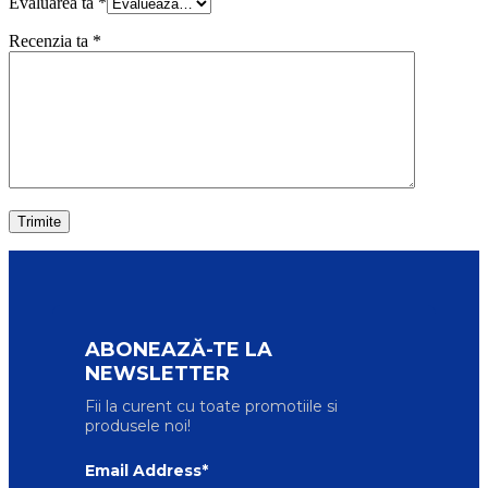
Evaluarea ta
*
Recenzia ta
*
ABONEAZĂ-TE LA
NEWSLETTER
Fii la curent cu toate promotiile si
produsele noi!
Email Address*