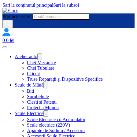
Sari la conținutul principal
Sari la subsol
Products search
0
0
lei
Atelier auto
Chei Mecanice
Chei Tubulare
Cricuri
Truse Reparații și Dispozitive Specifice
Scule de Mână
Biti
Surubelnite
Clesti si Patenti
Protectia Muncii
Scule Electrice
Scule Electrice cu Acumulator
Scule electrice (220V)
Aparate de Sudură / Accesorii
Accesorii Scule Electrice