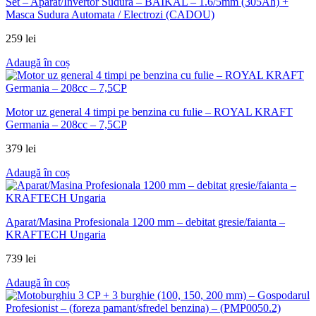
Set – Aparat/Invertor Sudura – BAIKAL – 1.6/5mm (305Ah) +
Masca Sudura Automata / Electrozi (CADOU)
259
lei
Adaugă în coș
Motor uz general 4 timpi pe benzina cu fulie – ROYAL KRAFT
Germania – 208cc – 7,5CP
379
lei
Adaugă în coș
Aparat/Masina Profesionala 1200 mm – debitat gresie/faianta –
KRAFTECH Ungaria
739
lei
Adaugă în coș