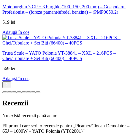
Motoburghiu 3 CP + 3 burghie (100, 150, 200 mm) – Gospodarul
Profesionist – (foreza pamant/sfredel benzina) – (PMP0050.2)
519
lei
Adaugă în coș
Trusa Scule – YATO Polonia YT-38841 – XXL – 216PCS –
Chei/Tubulare + Set Biti (66400) – 40PCS
569
lei
Adaugă în coș
Recenzii
Nu există recenzii până acum.
Fii primul care scrii o recenzie pentru „Picamer/Ciocan Demolator –
65J – 1600W – YATO Polonia (YT82001)”