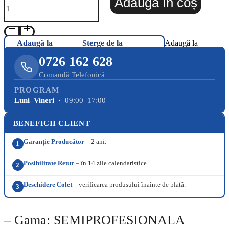
Adaugă în coș
Adaugă la
Șterge de la
Adaugă la
Favorite
Favorite
Favorite
0726 162 628
Comandă Telefonică
PROGRAM
Luni–Vineri ·
09:00–17:00
BENEFICII CLIENT
Garanție Producător
– 2 ani.
1
Posibilitate Retur
– în 14 zile calendaristice.
2
Deschidere Colet
– verificarea produsului înainte de plată.
3
– Gama: SEMIPROFESIONALA