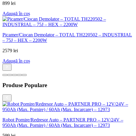
899
lei
Adaugă în coș
Picamer/Ciocan Demolator – TOTAL TH220502 – INDUSTRIAL
– 75J – HEX – 2200W
2579
lei
Adaugă în coș
Produse Populare
Robot Pornire/Redresor Auto – PARTNER PRO – 12V/24V –
950Ah (Max. Pornire) / 60Ah (Max. Incarcare) – 12973
599
lei