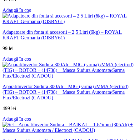
Adaugă în coș
Adapatoare din fonta si accesorii – 2,5 Litri (6kg) – ROYAL
KRAFT Germania (DISBY61)
99
lei
Adaugă în coș
Aparat/Invertor Sudura 300Ah – MIG (sarma) /MMA (electrod)
(TIG) – ROTOR – (14738) + Masca Sudura Automata/Sarma
Flux/Electrozi (CADOU)
499
lei
Adaugă în coș