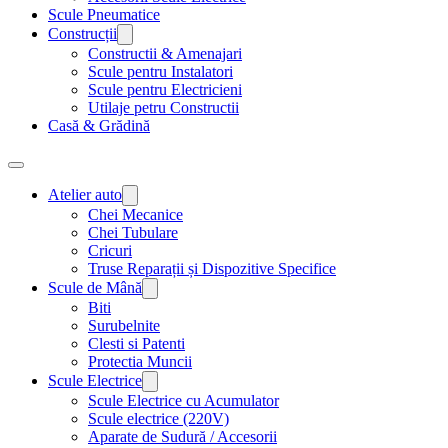
Scule Pneumatice
Construcții
Constructii & Amenajari
Scule pentru Instalatori
Scule pentru Electricieni
Utilaje petru Constructii
Casă & Grădină
Atelier auto
Chei Mecanice
Chei Tubulare
Cricuri
Truse Reparații și Dispozitive Specifice
Scule de Mână
Biti
Surubelnite
Clesti si Patenti
Protectia Muncii
Scule Electrice
Scule Electrice cu Acumulator
Scule electrice (220V)
Aparate de Sudură / Accesorii