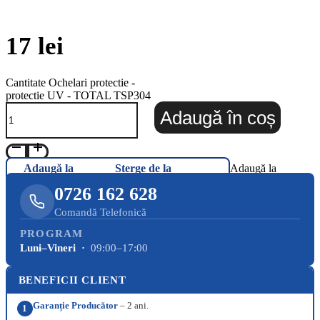
17
lei
Cantitate Ochelari protectie -
protectie UV - TOTAL TSP304
Adaugă în coș
Adaugă la
Șterge de la
Adaugă la
Favorite
Favorite
Favorite
0726 162 628
Comandă Telefonică
PROGRAM
Luni–Vineri ·
09:00–17:00
BENEFICII CLIENT
Garanție Producător
– 2 ani.
1