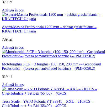
379
lei
Adaugă în coș
Aparat/Masina Profesionala 1200 mm – debitat gresie/faianta –
KRAFTECH Ungaria
739
lei
Adaugă în coș
Motoburghiu 3 CP + 3 burghie (100, 150, 200 mm) – Gospodarul
Profesionist – (foreza pamant/sfredel benzina) – (PMP0050.2)
519
lei
Adaugă în coș
Trusa Scule – YATO Polonia YT-38841 – XXL – 216PCS –
Chei/Tubulare + Set Biti (66400) – 40PCS