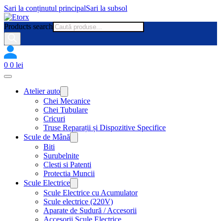
Sari la conținutul principal
Sari la subsol
Products search
0
0
lei
Atelier auto
Chei Mecanice
Chei Tubulare
Cricuri
Truse Reparații și Dispozitive Specifice
Scule de Mână
Biti
Surubelnite
Clesti si Patenti
Protectia Muncii
Scule Electrice
Scule Electrice cu Acumulator
Scule electrice (220V)
Aparate de Sudură / Accesorii
Accesorii Scule Electrice