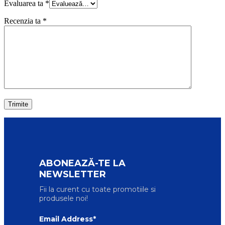
Evaluarea ta
*
Recenzia ta
*
ABONEAZĂ-TE LA
NEWSLETTER
Fii la curent cu toate promotiile si
produsele noi!
Email Address*