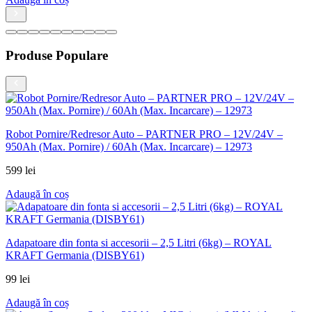
Produse Populare
Robot Pornire/Redresor Auto – PARTNER PRO – 12V/24V –
950Ah (Max. Pornire) / 60Ah (Max. Incarcare) – 12973
599
lei
Adaugă în coș
Adapatoare din fonta si accesorii – 2,5 Litri (6kg) – ROYAL
KRAFT Germania (DISBY61)
99
lei
Adaugă în coș