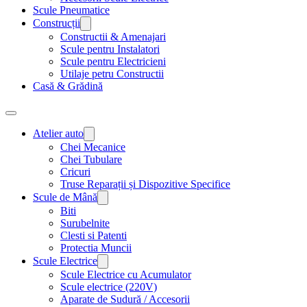
Scule Pneumatice
Construcții
Constructii & Amenajari
Scule pentru Instalatori
Scule pentru Electricieni
Utilaje petru Constructii
Casă & Grădină
Atelier auto
Chei Mecanice
Chei Tubulare
Cricuri
Truse Reparații și Dispozitive Specifice
Scule de Mână
Biti
Surubelnite
Clesti si Patenti
Protectia Muncii
Scule Electrice
Scule Electrice cu Acumulator
Scule electrice (220V)
Aparate de Sudură / Accesorii