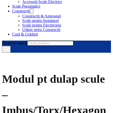
Accesorii Scule Electrice
Scule Pneumatice
Construcții
Constructii & Amenajari
Scule pentru Instalatori
Scule pentru Electricieni
Utilaje petru Constructii
Casă & Grădină
Products search
Modul pt dulap scule
–
Imbus/Torx/Hexagon