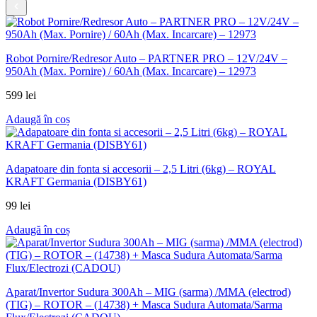
Robot Pornire/Redresor Auto – PARTNER PRO – 12V/24V –
950Ah (Max. Pornire) / 60Ah (Max. Incarcare) – 12973
599
lei
Adaugă în coș
Adapatoare din fonta si accesorii – 2,5 Litri (6kg) – ROYAL
KRAFT Germania (DISBY61)
99
lei
Adaugă în coș
Aparat/Invertor Sudura 300Ah – MIG (sarma) /MMA (electrod)
(TIG) – ROTOR – (14738) + Masca Sudura Automata/Sarma