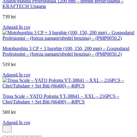
Aparat/Masina Profesionala 1200 mm – debitat gresie/faianta –
KRAFTECH Ungaria
739
lei
Adaugă în coș
Motoburghiu 3 CP + 3 burghie (100, 150, 200 mm) – Gospodarul
Profesionist – (foreza pamant/sfredel benzina) – (PMP0050.2)
519
lei
Adaugă în coș
Trusa Scule – YATO Polonia YT-38841 – XXL – 216PCS –
Chei/Tubulare + Set Biti (66400) – 40PCS
569
lei
Adaugă în coș