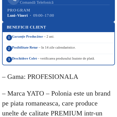
Comandă Telefonică
PROGRAM
Luni–Vineri ·
09:00–17:00
BENEFICII CLIENT
Garanție Producător
– 2 ani.
1
Posibilitate Retur
– în 14 zile calendaristice.
2
Deschidere Colet
– verificarea produsului înainte de plată.
3
– Gama: PROFESIONALA
– Marca YATO – Polonia este un brand
pe piata romaneasca, care produce
unelte de calitate PREMIUM intr-un