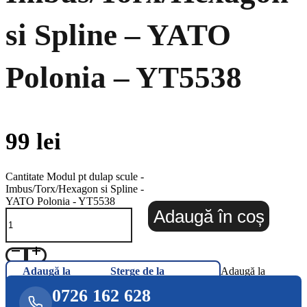
si Spline – YATO
Polonia – YT5538
99
lei
Cantitate Modul pt dulap scule -
Imbus/Torx/Hexagon si Spline -
YATO Polonia - YT5538
Adaugă în coș
Adaugă la
Șterge de la
Adaugă la
Favorite
Favorite
Favorite
0726 162 628