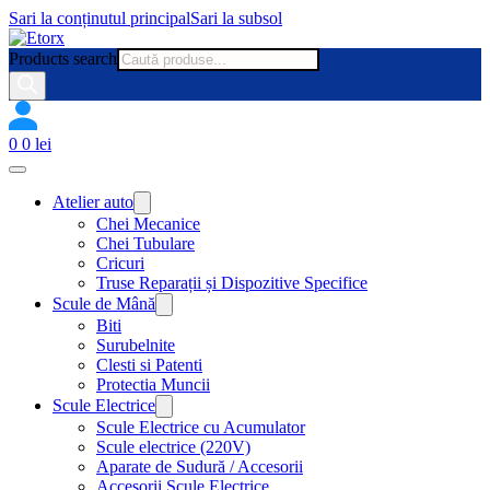
Sari la conținutul principal
Sari la subsol
Products search
0
0
lei
Atelier auto
Chei Mecanice
Chei Tubulare
Cricuri
Truse Reparații și Dispozitive Specifice
Scule de Mână
Biti
Surubelnite
Clesti si Patenti
Protectia Muncii
Scule Electrice
Scule Electrice cu Acumulator
Scule electrice (220V)
Aparate de Sudură / Accesorii
Accesorii Scule Electrice