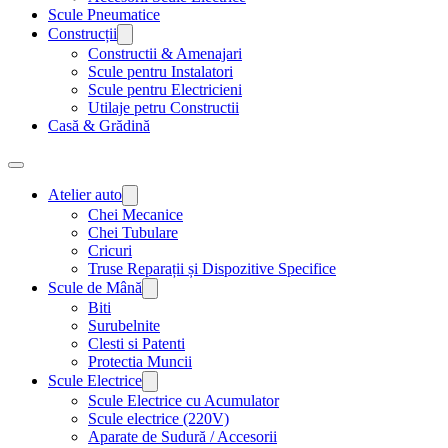
Scule Pneumatice
Construcții
Constructii & Amenajari
Scule pentru Instalatori
Scule pentru Electricieni
Utilaje petru Constructii
Casă & Grădină
Atelier auto
Chei Mecanice
Chei Tubulare
Cricuri
Truse Reparații și Dispozitive Specifice
Scule de Mână
Biti
Surubelnite
Clesti si Patenti
Protectia Muncii
Scule Electrice
Scule Electrice cu Acumulator
Scule electrice (220V)
Aparate de Sudură / Accesorii