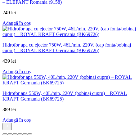
– ELEFANT Romania (9158)
249
lei
Adaugă în coș
Hidrofor apa cu ejector 750W, 46L/min, 220V, (cap fonta/bobinaj
cupru) – ROYAL KRAFT Germania (BK69726)
439
lei
Adaugă în coș
Hidrofor apa 550W, 40L/min, 220V (bobinaj cupru) – ROYAL
KRAFT Germania (BK69725)
389
lei
Adaugă în coș