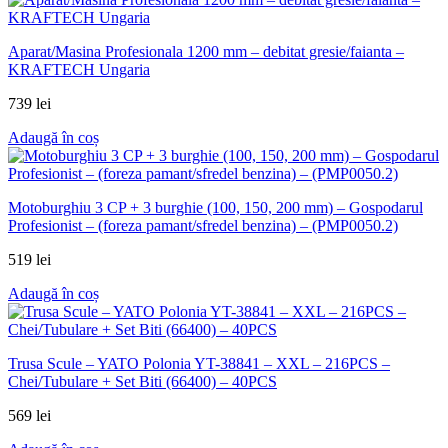
Aparat/Masina Profesionala 1200 mm – debitat gresie/faianta –
KRAFTECH Ungaria
739
lei
Adaugă în coș
Motoburghiu 3 CP + 3 burghie (100, 150, 200 mm) – Gospodarul
Profesionist – (foreza pamant/sfredel benzina) – (PMP0050.2)
519
lei
Adaugă în coș
Trusa Scule – YATO Polonia YT-38841 – XXL – 216PCS –
Chei/Tubulare + Set Biti (66400) – 40PCS
569
lei