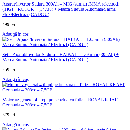
Aparat/Invertor Sudura 300Ah – MIG (sarma) /MMA (electrod)
(TIG) – ROTOR – (14738) + Masca Sudura Automata/Sarma
Flux/Electrozi (CADOU)
499
lei
Adaugă în coș
Set – Aparat/Invertor Sudura – BAIKAL – 1.6/5mm (305Ah) +
Masca Sudura Automata / Electrozi (CADOU)
259
lei
Adaugă în coș
Motor uz general 4 timpi pe benzina cu fulie – ROYAL KRAFT
Germania – 208cc – 7,5CP
379
lei
Adaugă în coș