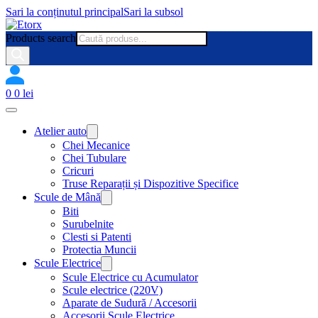
Sari la conținutul principal
Sari la subsol
Products search
0
0
lei
Atelier auto
Chei Mecanice
Chei Tubulare
Cricuri
Truse Reparații și Dispozitive Specifice
Scule de Mână
Biti
Surubelnite
Clesti si Patenti
Protectia Muncii
Scule Electrice
Scule Electrice cu Acumulator
Scule electrice (220V)
Aparate de Sudură / Accesorii
Accesorii Scule Electrice