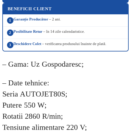
BENEFICII CLIENT
Garanție Producător
– 2 ani.
1
Posibilitate Retur
– în 14 zile calendaristice.
2
Deschidere Colet
– verificarea produsului înainte de plată.
3
– Gama: Uz Gospodaresc;
– Date tehnice:
Seria AUTOJET80S;
Putere 550 W;
Rotatii 2860 R/min;
Tensiune alimentare 220 V;