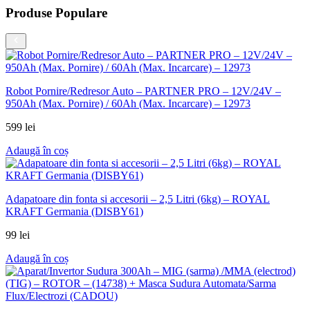
Produse Populare
Robot Pornire/Redresor Auto – PARTNER PRO – 12V/24V –
950Ah (Max. Pornire) / 60Ah (Max. Incarcare) – 12973
599
lei
Adaugă în coș
Adapatoare din fonta si accesorii – 2,5 Litri (6kg) – ROYAL
KRAFT Germania (DISBY61)
99
lei
Adaugă în coș