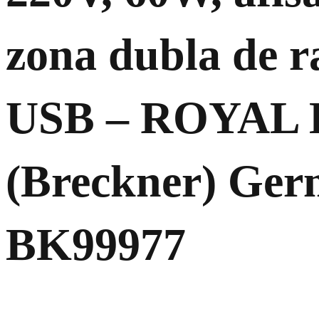
zona dubla de ra
USB – ROYAL
(Breckner) Ger
BK99977