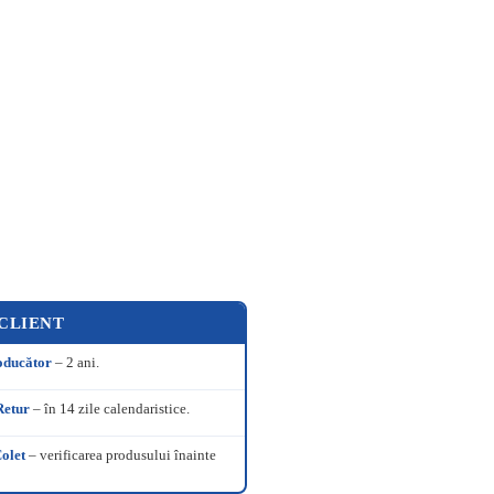
e
 CLIENT
oducător
– 2 ani.
Retur
– în 14 zile calendaristice.
olet
– verificarea produsului înainte