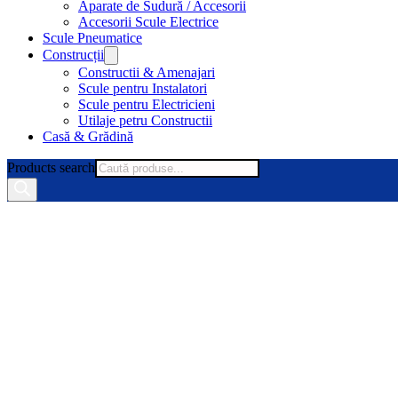
Aparate de Sudură / Accesorii
Accesorii Scule Electrice
Scule Pneumatice
Construcții
Constructii & Amenajari
Scule pentru Instalatori
Scule pentru Electricieni
Utilaje petru Constructii
Casă & Grădină
Products search