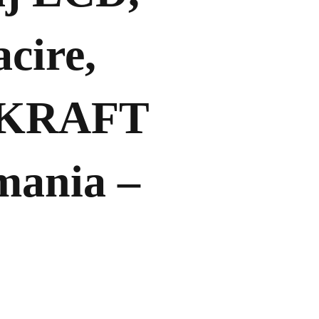
cire,
 KRAFT
mania –