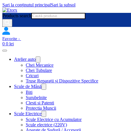
Sari la conținutul principal
Sari la subsol
Products search
0
0
lei
Atelier auto
Chei Mecanice
Chei Tubulare
Cricuri
Truse Reparații și Dispozitive Specifice
Scule de Mână
Biti
Surubelnite
Clesti si Patenti
Protectia Muncii
Scule Electrice
Scule Electrice cu Acumulator
Scule electrice (220V)
Aparate de Sudură / Accesorii