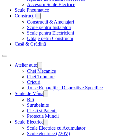
Accesorii Scule Electrice
Scule Pneumatice
Construcții
Constructii & Amenajari
Scule pentru Instalatori
Scule pentru Electricieni
Utilaje petru Constructii
Casă & Grădină
Atelier auto
Chei Mecanice
Chei Tubulare
Cricuri
Truse Reparații și Dispozitive Specifice
Scule de Mână
Biti
Surubelnite
Clesti si Patenti
Protectia Muncii
Scule Electrice
Scule Electrice cu Acumulator
Scule electrice (220V)