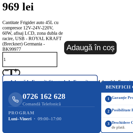
969
lei
Cantitate Frigider auto 45L cu
compresor 12V-24V-220V,
60W, afisaj LCD, zona dubla de
racire, USB - ROYAL KRAFT
(Breckner) Germania -
Adaugă în coș
BK99977
Adaugă la Favorite
Șterge de la Favorite
Adaugă la Favorit
BENEFICII
0726 162 628
Garanție Pr
1
Comandă Telefonică
Posibilitate 
2
PROGRAM
Luni–Vineri ·
09:00–17:00
Deschidere C
3
de plată.