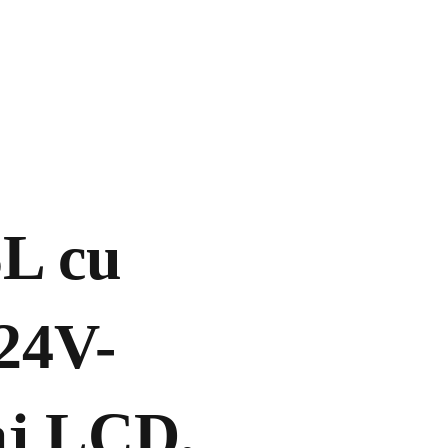
5L cu
24V-
aj LCD,