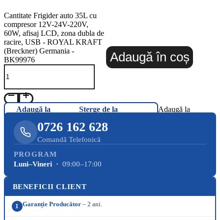
Cantitate Frigider auto 35L cu
compresor 12V-24V-220V,
60W, afisaj LCD, zona dubla de
racire, USB - ROYAL KRAFT
(Breckner) Germania -
Adaugă în coș
BK99976
Adaugă la
Șterge de la
Adaugă la
Favorite
Favorite
Favorite
0726 162 628
Comandă Telefonică
PROGRAM
Luni–Vineri ·
09:00–17:00
BENEFICII CLIENT
Garanție Producător
– 2 ani.
1