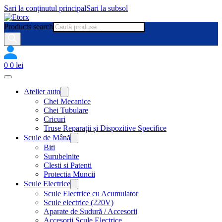
Sari la conținutul principal
Sari la subsol
Products search
0
0
lei
Atelier auto
Chei Mecanice
Chei Tubulare
Cricuri
Truse Reparații și Dispozitive Specifice
Scule de Mână
Biti
Surubelnite
Clesti si Patenti
Protectia Muncii
Scule Electrice
Scule Electrice cu Acumulator
Scule electrice (220V)
Aparate de Sudură / Accesorii
Accesorii Scule Electrice