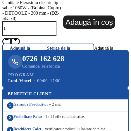
Cantitate Fierastrau electric tip
sabie 1050W - (Bobinaj Cupru)
- DETOOLZ - 300 mm - (DZ-
SE178)
Adaugă în coș
Adaugă la
Șterge de la
Adaugă la
Favorite
Favorite
Favorite
0726 162 628
Comandă Telefonică
PROGRAM
Luni–Vineri ·
09:00–17:00
BENEFICII CLIENT
Garanție Producător
– 2 ani.
1
Posibilitate Retur
– în 14 zile calendaristice.
2
Deschidere Colet
– verificarea produsului înainte de plată.
3