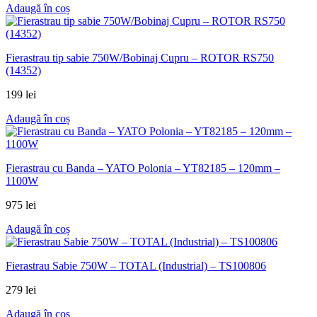
Adaugă în coș
Fierastrau tip sabie 750W/Bobinaj Cupru – ROTOR RS750
(14352)
199
lei
Adaugă în coș
Fierastrau cu Banda – YATO Polonia – YT82185 – 120mm –
1100W
975
lei
Adaugă în coș
Fierastrau Sabie 750W – TOTAL (Industrial) – TS100806
279
lei
Adaugă în coș