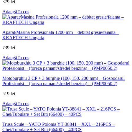
379
lei
Adaugă în coș
Aparat/Masina Profesionala 1200 mm – debitat gresie/faianta –
KRAFTECH Ungaria
739
lei
Adaugă în coș
Motoburghiu 3 CP + 3 burghie (100, 150, 200 mm) – Gospodarul
Profesionist – (foreza pamant/sfredel benzina) – (PMP0050.2)
519
lei
Adaugă în coș
Trusa Scule – YATO Polonia YT-38841 – XXL – 216PCS –
Chei/Tubulare + Set Biti (66400) – 40PCS