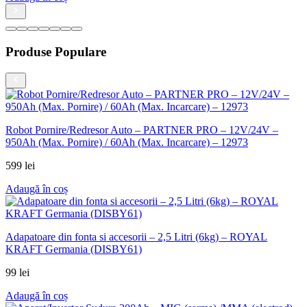
Produse Populare
Robot Pornire/Redresor Auto – PARTNER PRO – 12V/24V –
950Ah (Max. Pornire) / 60Ah (Max. Incarcare) – 12973
599
lei
Adaugă în coș
Adapatoare din fonta si accesorii – 2,5 Litri (6kg) – ROYAL
KRAFT Germania (DISBY61)
99
lei
Adaugă în coș