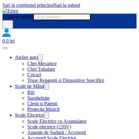
Sari la conținutul principal
Sari la subsol
Products search
0
0
lei
Atelier auto
Chei Mecanice
Chei Tubulare
Cricuri
Truse Reparații și Dispozitive Specifice
Scule de Mână
Biti
Surubelnite
Clesti si Patenti
Protectia Muncii
Scule Electrice
Scule Electrice cu Acumulator
Scule electrice (220V)
Aparate de Sudură / Accesorii
Accesorii Scule Electrice