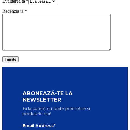
Evaluarea ta
*
Recenzia ta
*
ABONEAZĂ-TE LA
NEWSLETTER
Fii la curent cu toate promotiile si
produsele noi!
Email Address*