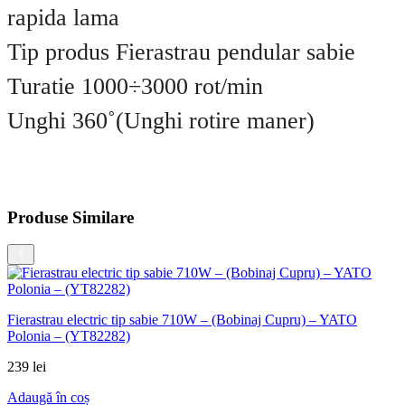
rapida lama
Tip produs Fierastrau pendular sabie
Turatie 1000÷3000 rot/min
Unghi 360˚(Unghi rotire maner)
Produse Similare
Fierastrau electric tip sabie 710W – (Bobinaj Cupru) – YATO
Polonia – (YT82282)
239
lei
Adaugă în coș