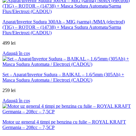
Aparat/Invertor Sudura 300Ah – MIG (sarma) /MMA (electrod)
(TIG) – ROTOR – (14738) + Masca Sudura Automata/Sarma
Flux/Electrozi (CADOU)
499
lei
Adaugă în coș
Set – Aparat/Invertor Sudura – BAIKAL – 1.6/5mm (305Ah) +
Masca Sudura Automata / Electrozi (CADOU)
259
lei
Adaugă în coș
Motor uz general 4 timpi pe benzina cu fulie – ROYAL KRAFT
Germania – 208cc – 7,5CP