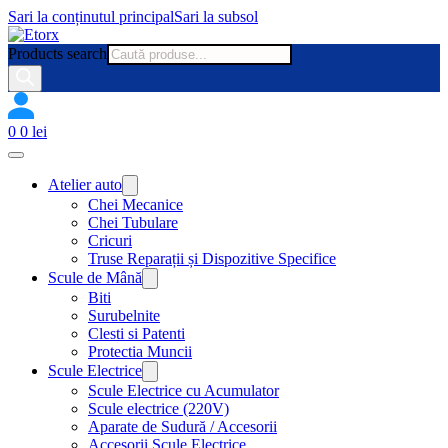
Sari la conținutul principal
Sari la subsol
Products search
0
0
lei
Atelier auto
Chei Mecanice
Chei Tubulare
Cricuri
Truse Reparații și Dispozitive Specifice
Scule de Mână
Biti
Surubelnite
Clesti si Patenti
Protectia Muncii
Scule Electrice
Scule Electrice cu Acumulator
Scule electrice (220V)
Aparate de Sudură / Accesorii
Accesorii Scule Electrice