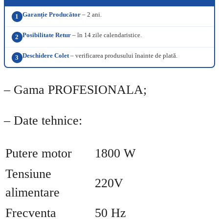
Garanție Producător
– 2 ani.
1
Posibilitate Retur
– în 14 zile calendaristice.
2
Deschidere Colet
– verificarea produsului înainte de plată.
3
– Gama PROFESIONALA;
– Date tehnice:
Putere motor
1800 W
Tensiune
220V
alimentare
Frecventa
50 Hz