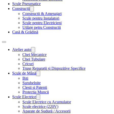
Scule Pneumatice
Construcții
Constructii & Amenajari
Scule pentru Instalatori
Scule pentru Electricieni
Utilaje petru Constructii
Casă & Grădină
Atelier auto
Chei Mecanice
Chei Tubulare
Cricuri
Truse Reparații și Dispozitive Specifice
Scule de Mână
Biti
Surubelnite
Clesti si Patenti
Protectia Muncii
Scule Electrice
Scule Electrice cu Acumulator
Scule electrice (220V)
Aparate de Sudură / Accesorii