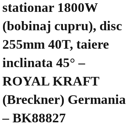
stationar 1800W
(bobinaj cupru), disc
255mm 40T, taiere
inclinata 45° –
ROYAL KRAFT
(Breckner) Germania
– BK88827