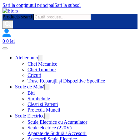
Sari la conținutul principal
Sari la subsol
Products search
0
0
lei
Atelier auto
Chei Mecanice
Chei Tubulare
Cricuri
Truse Reparații și Dispozitive Specifice
Scule de Mână
Biti
Surubelnite
Clesti si Patenti
Protectia Muncii
Scule Electrice
Scule Electrice cu Acumulator
Scule electrice (220V)
Aparate de Sudură / Accesorii
Accesorii Scule Electrice