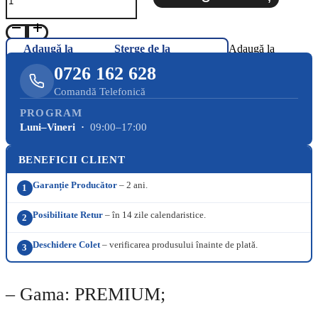
Adaugă la
Șterge de la
Adaugă la
Favorite
Favorite
Favorite
0726 162 628
Comandă Telefonică
PROGRAM
Luni–Vineri ·
09:00–17:00
BENEFICII CLIENT
Garanție Producător
– 2 ani.
1
Posibilitate Retur
– în 14 zile calendaristice.
2
Deschidere Colet
– verificarea produsului înainte de plată.
3
– Gama: PREMIUM;