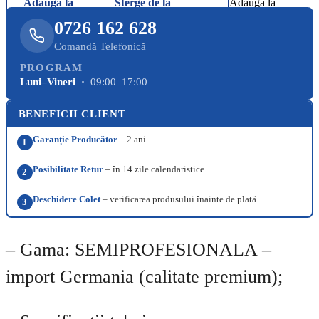
Adaugă la
Șterge de la
Adaugă la
Favorite
Favorite
Favorite
0726 162 628
Comandă Telefonică
PROGRAM
Luni–Vineri ·
09:00–17:00
BENEFICII CLIENT
Garanție Producător
– 2 ani.
1
Posibilitate Retur
– în 14 zile calendaristice.
2
Deschidere Colet
– verificarea produsului înainte de plată.
3
– Gama: SEMIPROFESIONALA –
import Germania (calitate premium);