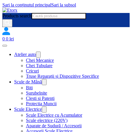
Sari la conținutul principal
Sari la subsol
Products search
0
0
lei
Atelier auto
Chei Mecanice
Chei Tubulare
Cricuri
Truse Reparații și Dispozitive Specifice
Scule de Mână
Biti
Surubelnite
Clesti si Patenti
Protectia Muncii
Scule Electrice
Scule Electrice cu Acumulator
Scule electrice (220V)
Aparate de Sudură / Accesorii
Accesorii Scule Electrice