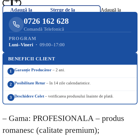
Adaugă la
Șterge de la
Adaugă la
Favorite
Favorite
Favorite
0726 162 628
Comandă Telefonică
PROGRAM
Luni–Vineri ·
09:00–17:00
BENEFICII CLIENT
Garanție Producător
– 2 ani.
1
Posibilitate Retur
– în 14 zile calendaristice.
2
Deschidere Colet
– verificarea produsului înainte de plată.
3
– Gama: PROFESIONALA – produs
romanesc (calitate premium);