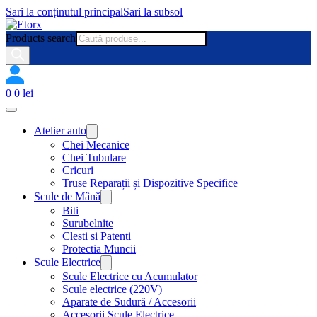
Sari la conținutul principal
Sari la subsol
Products search
0
0
lei
Atelier auto
Chei Mecanice
Chei Tubulare
Cricuri
Truse Reparații și Dispozitive Specifice
Scule de Mână
Biti
Surubelnite
Clesti si Patenti
Protectia Muncii
Scule Electrice
Scule Electrice cu Acumulator
Scule electrice (220V)
Aparate de Sudură / Accesorii
Accesorii Scule Electrice