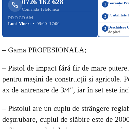
0726 162 628
Garanție Pr
1
Comandă Telefonică
Posibilitate 
2
PROGRAM
Luni–Vineri ·
09:00–17:00
Deschidere C
3
de plată.
– Gama PROFESIONALA;
– Pistol de impact fără fir de mare putere.
pentru mașini de construcții și agricole. P
ax de antrenare de 3/4″, iar în set este in
– Pistolul are un cuplu de strângere reglab
deșurubare, cuplul de slăbire este de 200