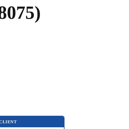
8075)
e
 CLIENT