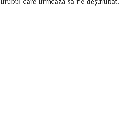
 șurubul care urmează să fie deșurubat.