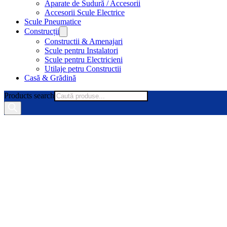
Aparate de Sudură / Accesorii
Accesorii Scule Electrice
Scule Pneumatice
Construcții
Constructii & Amenajari
Scule pentru Instalatori
Scule pentru Electricieni
Utilaje petru Constructii
Casă & Grădină
Products search