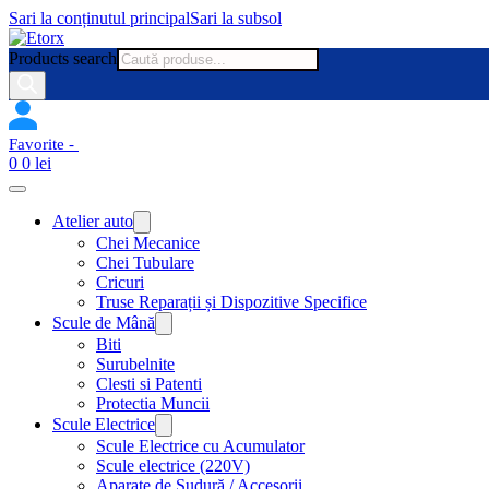
Sari la conținutul principal
Sari la subsol
Products search
0
0
lei
Atelier auto
Chei Mecanice
Chei Tubulare
Cricuri
Truse Reparații și Dispozitive Specifice
Scule de Mână
Biti
Surubelnite
Clesti si Patenti
Protectia Muncii
Scule Electrice
Scule Electrice cu Acumulator
Scule electrice (220V)
Aparate de Sudură / Accesorii