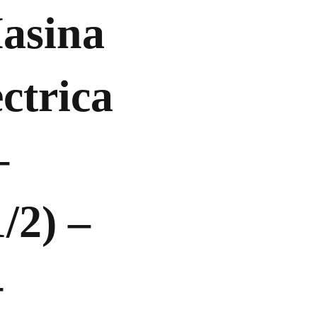
asina
ctrica
–
/2) –
–