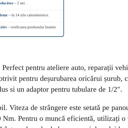
oducător
– 2 ani.
Retur
– în 14 zile calendaristice.
olet
– verificarea produsului înainte
 Perfect pentru ateliere auto, reparații veh
otrivit pentru deșurubarea oricărui șurub, c
clus si un adaptor pentru tubulare de 1/2″.
il. Viteza de strângere este setată pe panou
0 Nm. Pentru o muncă eficientă, utilizați 