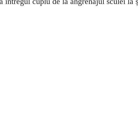
ră întregul cuplu de la angrenajul sculei la