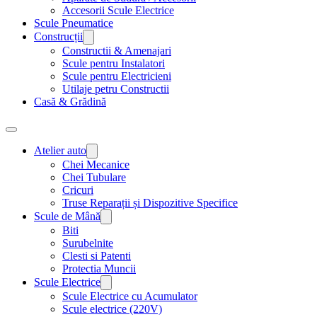
Accesorii Scule Electrice
Scule Pneumatice
Construcții
Constructii & Amenajari
Scule pentru Instalatori
Scule pentru Electricieni
Utilaje petru Constructii
Casă & Grădină
Atelier auto
Chei Mecanice
Chei Tubulare
Cricuri
Truse Reparații și Dispozitive Specifice
Scule de Mână
Biti
Surubelnite
Clesti si Patenti
Protectia Muncii
Scule Electrice
Scule Electrice cu Acumulator
Scule electrice (220V)