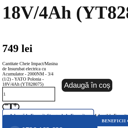
18V/4Ah (YT82
749
lei
Cantitate Cheie Impact/Masina
de Insurubat electrica cu
Acumulator - 2000NM - 3/4
(1/2) - YATO Polonia -
Adaugă în coș
18V/4Ah (YT828075)
Adaugă la Favorite
Șterge de la Favorite
Adaugă la Favorit
BENEFICII