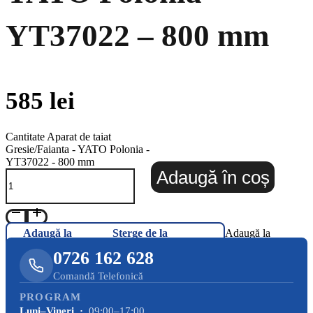
YT37022 – 800 mm
585
lei
Cantitate Aparat de taiat
Gresie/Faianta - YATO Polonia -
YT37022 - 800 mm
Adaugă în coș
Adaugă la
Șterge de la
Adaugă la
Favorite
Favorite
Favorite
0726 162 628
Comandă Telefonică
PROGRAM
Luni–Vineri ·
09:00–17:00