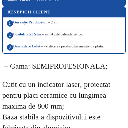
BENEFICII CLIENT
Garanție Producător
– 2 ani.
1
Posibilitate Retur
– în 14 zile calendaristice.
2
Deschidere Colet
– verificarea produsului înainte de plată.
3
– Gama: SEMIPROFESIONALA;
Cutit cu un indicator laser, proiectat
pentru placi ceramice cu lungimea
maxima de 800 mm;
Baza stabila a dispozitivului este
fabricata din aluminiu;