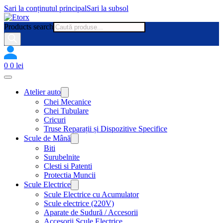
Sari la conținutul principal
Sari la subsol
Products search
0
0
lei
Atelier auto
Chei Mecanice
Chei Tubulare
Cricuri
Truse Reparații și Dispozitive Specifice
Scule de Mână
Biti
Surubelnite
Clesti si Patenti
Protectia Muncii
Scule Electrice
Scule Electrice cu Acumulator
Scule electrice (220V)
Aparate de Sudură / Accesorii
Accesorii Scule Electrice