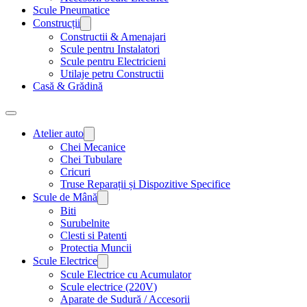
Scule Pneumatice
Construcții
Constructii & Amenajari
Scule pentru Instalatori
Scule pentru Electricieni
Utilaje petru Constructii
Casă & Grădină
Atelier auto
Chei Mecanice
Chei Tubulare
Cricuri
Truse Reparații și Dispozitive Specifice
Scule de Mână
Biti
Surubelnite
Clesti si Patenti
Protectia Muncii
Scule Electrice
Scule Electrice cu Acumulator
Scule electrice (220V)
Aparate de Sudură / Accesorii