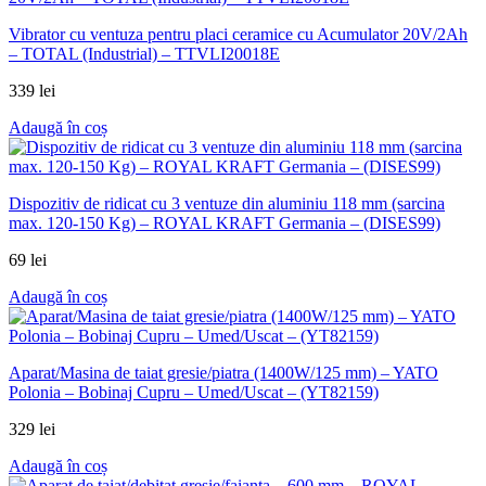
Vibrator cu ventuza pentru placi ceramice cu Acumulator 20V/2Ah
– TOTAL (Industrial) – TTVLI20018E
339
lei
Adaugă în coș
Dispozitiv de ridicat cu 3 ventuze din aluminiu 118 mm (sarcina
max. 120-150 Kg) – ROYAL KRAFT Germania – (DISES99)
69
lei
Adaugă în coș
Aparat/Masina de taiat gresie/piatra (1400W/125 mm) – YATO
Polonia – Bobinaj Cupru – Umed/Uscat – (YT82159)
329
lei
Adaugă în coș