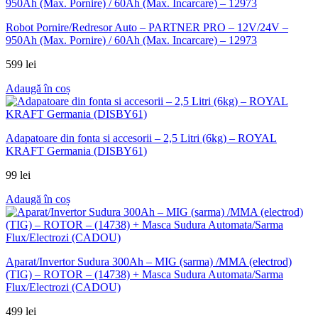
Robot Pornire/Redresor Auto – PARTNER PRO – 12V/24V –
950Ah (Max. Pornire) / 60Ah (Max. Incarcare) – 12973
599
lei
Adaugă în coș
Adapatoare din fonta si accesorii – 2,5 Litri (6kg) – ROYAL
KRAFT Germania (DISBY61)
99
lei
Adaugă în coș
Aparat/Invertor Sudura 300Ah – MIG (sarma) /MMA (electrod)
(TIG) – ROTOR – (14738) + Masca Sudura Automata/Sarma
Flux/Electrozi (CADOU)
499
lei