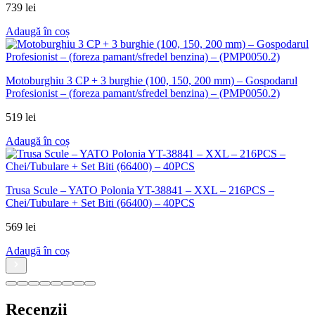
739
lei
Adaugă în coș
Motoburghiu 3 CP + 3 burghie (100, 150, 200 mm) – Gospodarul
Profesionist – (foreza pamant/sfredel benzina) – (PMP0050.2)
519
lei
Adaugă în coș
Trusa Scule – YATO Polonia YT-38841 – XXL – 216PCS –
Chei/Tubulare + Set Biti (66400) – 40PCS
569
lei
Adaugă în coș
Recenzii