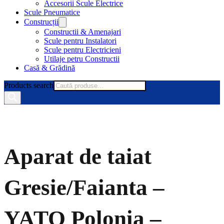
Accesorii Scule Electrice
Scule Pneumatice
Construcții
Constructii & Amenajari
Scule pentru Instalatori
Scule pentru Electricieni
Utilaje petru Constructii
Casă & Grădină
Products search
Aparat de taiat
Gresie/Faianta –
YATO Polonia –