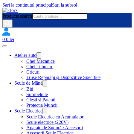
Sari la conținutul principal
Sari la subsol
Products search
0
0
lei
Atelier auto
Chei Mecanice
Chei Tubulare
Cricuri
Truse Reparații și Dispozitive Specifice
Scule de Mână
Biti
Surubelnite
Clesti si Patenti
Protectia Muncii
Scule Electrice
Scule Electrice cu Acumulator
Scule electrice (220V)
Aparate de Sudură / Accesorii
Accesorii Scule Electrice