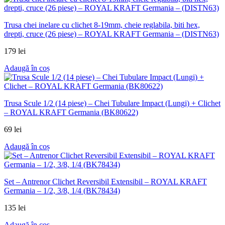
Trusa chei inelare cu clichet 8-19mm, cheie reglabila, biti hex,
drepti, cruce (26 piese) – ROYAL KRAFT Germania – (DISTN63)
179
lei
Adaugă în coș
Trusa Scule 1/2 (14 piese) – Chei Tubulare Impact (Lungi) + Clichet
– ROYAL KRAFT Germania (BK80622)
69
lei
Adaugă în coș
Set – Antrenor Clichet Reversibil Extensibil – ROYAL KRAFT
Germania – 1/2, 3/8, 1/4 (BK78434)
135
lei
Adaugă în coș