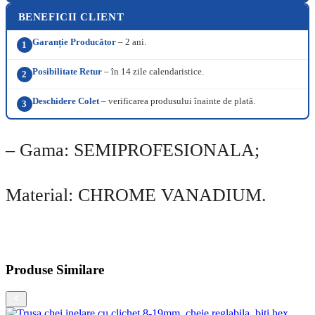
BENEFICII CLIENT
Garanție Producător
– 2 ani.
1
Posibilitate Retur
– în 14 zile calendaristice.
2
Deschidere Colet
– verificarea produsului înainte de plată.
3
– Gama: SEMIPROFESIONALA;
Material: CHROME VANADIUM.
Produse Similare