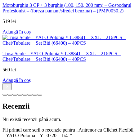
Motoburghiu 3 CP + 3 burghie (100, 150, 200 mm) – Gospodarul
Profesionist – (foreza pamant/sfredel benzina) – (PMP0050.2)
519
lei
Adaugă în coș
Trusa Scule – YATO Polonia YT-38841 – XXL – 216PCS –
Chei/Tubulare + Set Biti (66400) – 40PCS
569
lei
Adaugă în coș
Recenzii
Nu există recenzii până acum.
Fii primul care scrii o recenzie pentru „Antrenor cu Clichet Flexibil
– YATO Polonia – YT0720 – 1/4″”