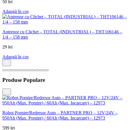
50
lei
Adaugă în coș
Antrenor cu Clichet – TOTAL (INDUSTRIAL) – THT106146 –
1/4 – 158 mm
29
lei
Adaugă în coș
Produse Populare
Robot Pornire/Redresor Auto – PARTNER PRO – 12V/24V –
950Ah (Max. Pornire) / 60Ah (Max. Incarcare) – 12973
599
lei