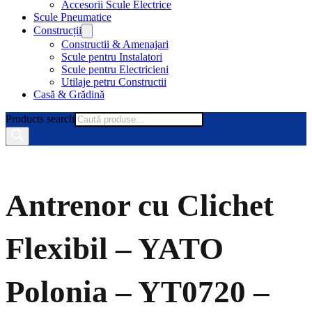
Accesorii Scule Electrice
Scule Pneumatice
Construcții
Constructii & Amenajari
Scule pentru Instalatori
Scule pentru Electricieni
Utilaje petru Constructii
Casă & Grădină
Products search
Antrenor cu Clichet
Flexibil – YATO
Polonia – YT0720 –