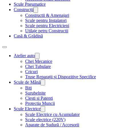
Scule Pneumatice
Construcții
Constructii & Amenajari
Scule pentru Instalatori
Scule pentru Electricieni
Utilaje petru Constructii
Casă & Grădină
Atelier auto
Chei Mecanice
Chei Tubulare
Cricuri
Truse Reparații și Dispozitive Specifice
Scule de Mână
Biti
Surubelnite
Clesti si Patenti
Protectia Muncii
Scule Electrice
Scule Electrice cu Acumulator
Scule electrice (220V)
Aparate de Sudură / Accesorii