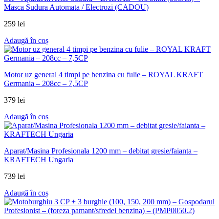
Masca Sudura Automata / Electrozi (CADOU)
259
lei
Adaugă în coș
Motor uz general 4 timpi pe benzina cu fulie – ROYAL KRAFT
Germania – 208cc – 7,5CP
379
lei
Adaugă în coș
Aparat/Masina Profesionala 1200 mm – debitat gresie/faianta –
KRAFTECH Ungaria
739
lei
Adaugă în coș