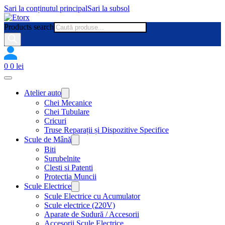
Sari la conținutul principal
Sari la subsol
Products search
0
0
lei
Atelier auto
Chei Mecanice
Chei Tubulare
Cricuri
Truse Reparații și Dispozitive Specifice
Scule de Mână
Biti
Surubelnite
Clesti si Patenti
Protectia Muncii
Scule Electrice
Scule Electrice cu Acumulator
Scule electrice (220V)
Aparate de Sudură / Accesorii
Accesorii Scule Electrice