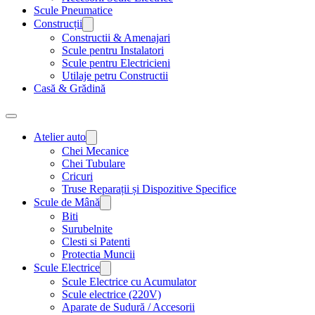
Scule Pneumatice
Construcții
Constructii & Amenajari
Scule pentru Instalatori
Scule pentru Electricieni
Utilaje petru Constructii
Casă & Grădină
Atelier auto
Chei Mecanice
Chei Tubulare
Cricuri
Truse Reparații și Dispozitive Specifice
Scule de Mână
Biti
Surubelnite
Clesti si Patenti
Protectia Muncii
Scule Electrice
Scule Electrice cu Acumulator
Scule electrice (220V)
Aparate de Sudură / Accesorii