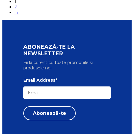
1
2
→
ABONEAZĂ-TE LA
NEWSLETTER
Fii la curent cu toate promotiile si
produsele noi!
Email Address*