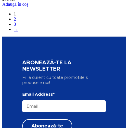
Adaugă în coș
1
2
3
→
ABONEAZĂ-TE LA
NEWSLETTER
Fii la curent cu toate promotiile si
produsele noi!
Email Address*