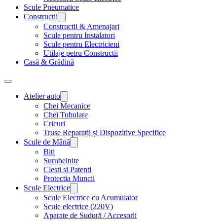
Scule Pneumatice
Construcții
Constructii & Amenajari
Scule pentru Instalatori
Scule pentru Electricieni
Utilaje petru Constructii
Casă & Grădină
Atelier auto
Chei Mecanice
Chei Tubulare
Cricuri
Truse Reparații și Dispozitive Specifice
Scule de Mână
Biti
Surubelnite
Clesti si Patenti
Protectia Muncii
Scule Electrice
Scule Electrice cu Acumulator
Scule electrice (220V)
Aparate de Sudură / Accesorii