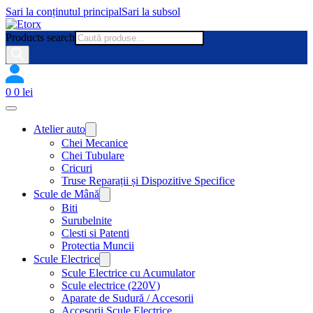
Sari la conținutul principal
Sari la subsol
Products search
0
0
lei
Atelier auto
Chei Mecanice
Chei Tubulare
Cricuri
Truse Reparații și Dispozitive Specifice
Scule de Mână
Biti
Surubelnite
Clesti si Patenti
Protectia Muncii
Scule Electrice
Scule Electrice cu Acumulator
Scule electrice (220V)
Aparate de Sudură / Accesorii
Accesorii Scule Electrice