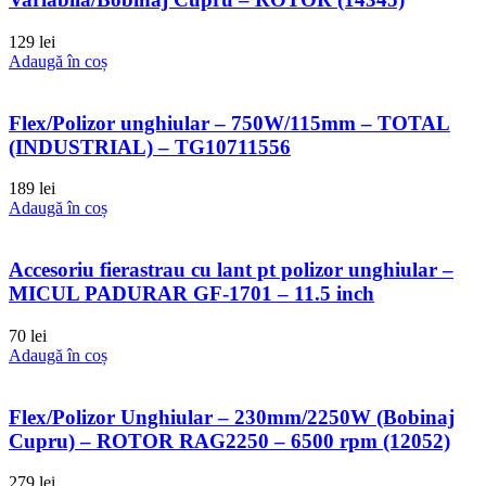
129
lei
Adaugă în coș
Flex/Polizor unghiular – 750W/115mm – TOTAL
(INDUSTRIAL) – TG10711556
189
lei
Adaugă în coș
Accesoriu fierastrau cu lant pt polizor unghiular –
MICUL PADURAR GF-1701 – 11.5 inch
70
lei
Adaugă în coș
Flex/Polizor Unghiular – 230mm/2250W (Bobinaj
Cupru) – ROTOR RAG2250 – 6500 rpm (12052)
279
lei