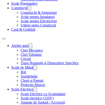
Scule Pneumatice
Construcții
Constructii & Amenajari
Scule pentru Instalatori
Scule pentru Electricieni
Utilaje petru Constructii
Casă & Grădină
Atelier auto
Chei Mecanice
Chei Tubulare
Cricuri
Truse Reparații și Dispozitive Specifice
Scule de Mână
Biti
Surubelnite
Clesti si Patenti
Protectia Muncii
Scule Electrice
Scule Electrice cu Acumulator
Scule electrice (220V)
Aparate de Sudură / Accesorii