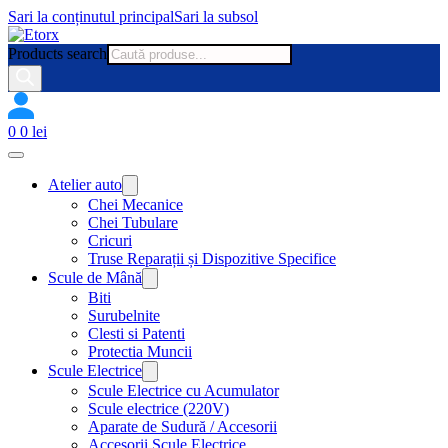
Sari la conținutul principal
Sari la subsol
Products search
0
0
lei
Atelier auto
Chei Mecanice
Chei Tubulare
Cricuri
Truse Reparații și Dispozitive Specifice
Scule de Mână
Biti
Surubelnite
Clesti si Patenti
Protectia Muncii
Scule Electrice
Scule Electrice cu Acumulator
Scule electrice (220V)
Aparate de Sudură / Accesorii
Accesorii Scule Electrice