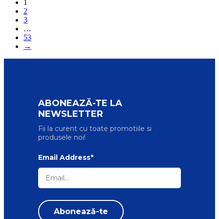
1
2
3
…
53
→
ABONEAZĂ-TE LA
NEWSLETTER
Fii la curent cu toate promotiile si
produsele noi!
Email Address*