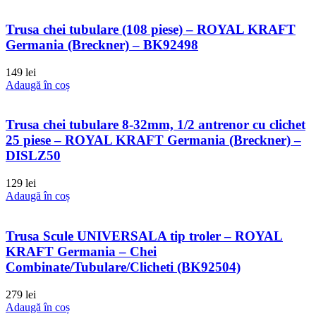
Trusa chei tubulare (108 piese) – ROYAL KRAFT
Germania (Breckner) – BK92498
149
lei
Adaugă în coș
Trusa chei tubulare 8-32mm, 1/2 antrenor cu clichet
25 piese – ROYAL KRAFT Germania (Breckner) –
DISLZ50
129
lei
Adaugă în coș
Trusa Scule UNIVERSALA tip troler – ROYAL
KRAFT Germania – Chei
Combinate/Tubulare/Clicheti (BK92504)
279
lei
Adaugă în coș