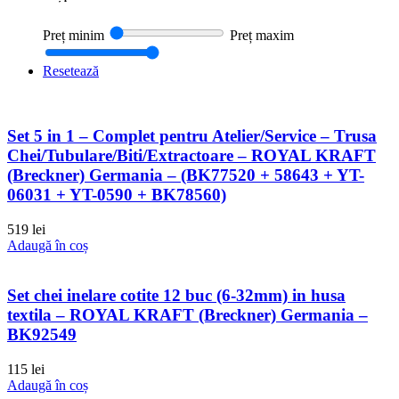
Preț minim
Preț maxim
Resetează
Set 5 in 1 – Complet pentru Atelier/Service – Trusa
Chei/Tubulare/Biti/Extractoare – ROYAL KRAFT
(Breckner) Germania – (BK77520 + 58643 + YT-
06031 + YT-0590 + BK78560)
519
lei
Adaugă în coș
Set chei inelare cotite 12 buc (6-32mm) in husa
textila – ROYAL KRAFT (Breckner) Germania –
BK92549
115
lei
Adaugă în coș