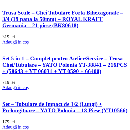
Trusa Scule – Chei Tubulare Forta Bihexagonale –
3/4 (19 pana la 50mm) – ROYAL KRAFT
Germania – 21 piese (BK80618)
319
lei
Adaugă în coș
Set 5 in 1 – Complet pentru Atelier/Service – Trusa
Chei/Tubulare – YATO Polonia YT-38841 – 216PCS
+ (58643 + YT-06031 + YT-0590 + 66400)
719
lei
Adaugă în coș
Set – Tubulare de Impact de 1/2 (Lungi) +
Prelungitoare – YATO Polonia – 18 Piese (YT10566)
179
lei
Adaugă în coș