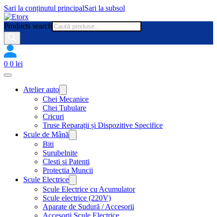
Sari la conținutul principal
Sari la subsol
Products search
0
0
lei
Atelier auto
Chei Mecanice
Chei Tubulare
Cricuri
Truse Reparații și Dispozitive Specifice
Scule de Mână
Biti
Surubelnite
Clesti si Patenti
Protectia Muncii
Scule Electrice
Scule Electrice cu Acumulator
Scule electrice (220V)
Aparate de Sudură / Accesorii
Accesorii Scule Electrice