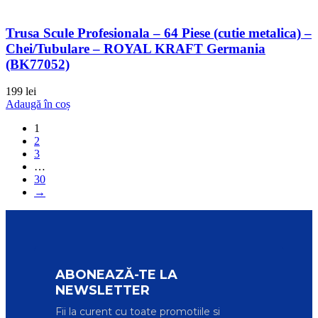
Trusa Scule Profesionala – 64 Piese (cutie metalica) –
Chei/Tubulare – ROYAL KRAFT Germania
(BK77052)
199
lei
Adaugă în coș
1
2
3
…
30
→
ABONEAZĂ-TE LA
NEWSLETTER
Fii la curent cu toate promotiile si