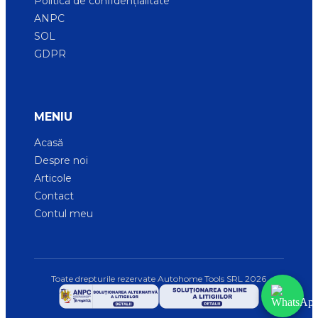
Politica de confidențialitate
ANPC
SOL
GDPR
MENIU
Acasă
Despre noi
Articole
Contact
Contul meu
Toate drepturile rezervate Autohome Tools SRL
2026