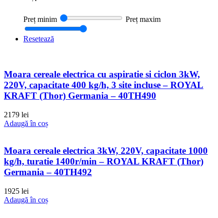
Preț minim
Preț maxim
Resetează
Moara cereale electrica cu aspiratie si ciclon 3kW,
220V, capacitate 400 kg/h, 3 site incluse – ROYAL
KRAFT (Thor) Germania – 40TH490
2179
lei
Adaugă în coș
Moara cereale electrica 3kW, 220V, capacitate 1000
kg/h, turatie 1400r/min – ROYAL KRAFT (Thor)
Germania – 40TH492
1925
lei
Adaugă în coș