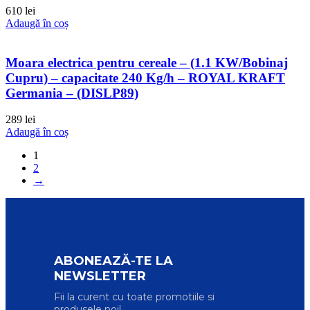
610
lei
Adaugă în coș
Moara electrica pentru cereale – (1.1 KW/Bobinaj
Cupru) – capacitate 240 Kg/h – ROYAL KRAFT
Germania – (DISLP89)
289
lei
Adaugă în coș
1
2
→
ABONEAZĂ-TE LA
NEWSLETTER
Fii la curent cu toate promotiile si
produsele noi!