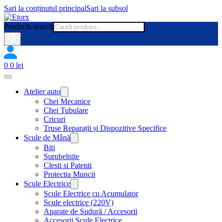
Sari la conținutul principal
Sari la subsol
Products search
0
0
lei
Atelier auto
Chei Mecanice
Chei Tubulare
Cricuri
Truse Reparații și Dispozitive Specifice
Scule de Mână
Biti
Surubelnite
Clesti si Patenti
Protectia Muncii
Scule Electrice
Scule Electrice cu Acumulator
Scule electrice (220V)
Aparate de Sudură / Accesorii
Accesorii Scule Electrice