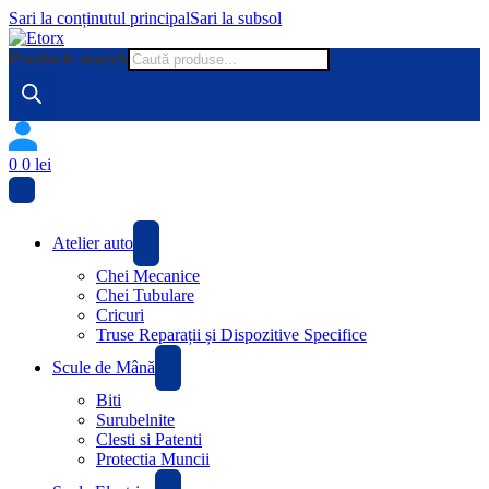
Sari la conținutul principal
Sari la subsol
Products search
0
0
lei
Atelier auto
Chei Mecanice
Chei Tubulare
Cricuri
Truse Reparații și Dispozitive Specifice
Scule de Mână
Biti
Surubelnite
Clesti si Patenti
Protectia Muncii