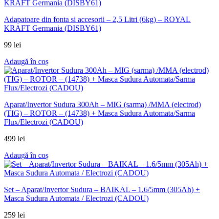
Adapatoare din fonta si accesorii – 2,5 Litri (6kg) – ROYAL
KRAFT Germania (DISBY61)
99
lei
Adaugă în coș
Aparat/Invertor Sudura 300Ah – MIG (sarma) /MMA (electrod)
(TIG) – ROTOR – (14738) + Masca Sudura Automata/Sarma
Flux/Electrozi (CADOU)
499
lei
Adaugă în coș
Set – Aparat/Invertor Sudura – BAIKAL – 1.6/5mm (305Ah) +
Masca Sudura Automata / Electrozi (CADOU)
259
lei