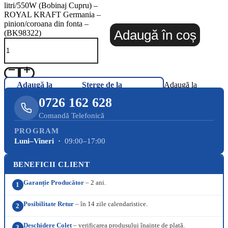
litri/550W (Bobinaj Cupru) –
ROYAL KRAFT Germania –
pinion/coroana din fonta –
Adaugă în coș
(BK98322)
Adaugă la
Șterge de la
Adaugă la
Favorite
Favorite
Favorite
0726 162 628
Comandă Telefonică
PROGRAM
Luni–Vineri ·
09:00–17:00
BENEFICII CLIENT
Garanție Producător
– 2 ani.
1
Posibilitate Retur
– în 14 zile calendaristice.
2
Deschidere Colet
– verificarea produsului înainte de plată.
3