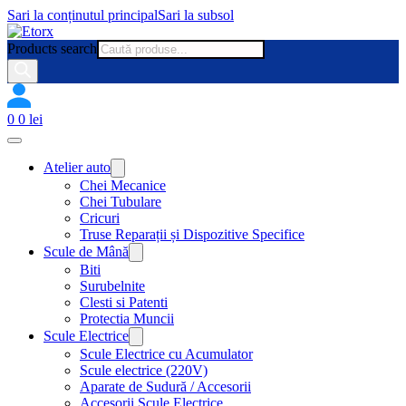
Sari la conținutul principal
Sari la subsol
Products search
0
0
lei
Atelier auto
Chei Mecanice
Chei Tubulare
Cricuri
Truse Reparații și Dispozitive Specifice
Scule de Mână
Biti
Surubelnite
Clesti si Patenti
Protectia Muncii
Scule Electrice
Scule Electrice cu Acumulator
Scule electrice (220V)
Aparate de Sudură / Accesorii
Accesorii Scule Electrice