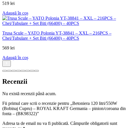
519
lei
Adaugă în coș
Trusa Scule – YATO Polonia YT-38841 – XXL – 216PCS –
Chei/Tubulare + Set Biti (66400) – 40PCS
569
lei
Adaugă în coș
Recenzii
Nu există recenzii până acum.
Fii primul care scrii o recenzie pentru „Betoniera 120 litri/550W
(Bobinaj Cupru) – ROYAL KRAFT Germania – pinion/coroana din
fonta – (BK98322)”
Adresa ta de email nu va fi publicată.
Câmpurile obligatorii sunt