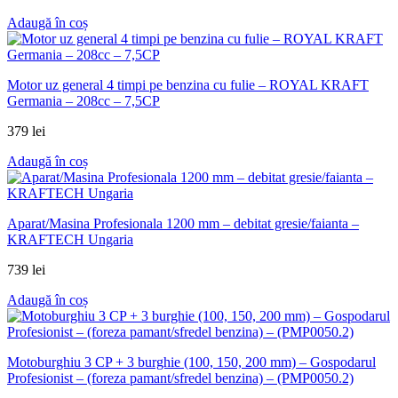
Adaugă în coș
Motor uz general 4 timpi pe benzina cu fulie – ROYAL KRAFT
Germania – 208cc – 7,5CP
379
lei
Adaugă în coș
Aparat/Masina Profesionala 1200 mm – debitat gresie/faianta –
KRAFTECH Ungaria
739
lei
Adaugă în coș
Motoburghiu 3 CP + 3 burghie (100, 150, 200 mm) – Gospodarul
Profesionist – (foreza pamant/sfredel benzina) – (PMP0050.2)